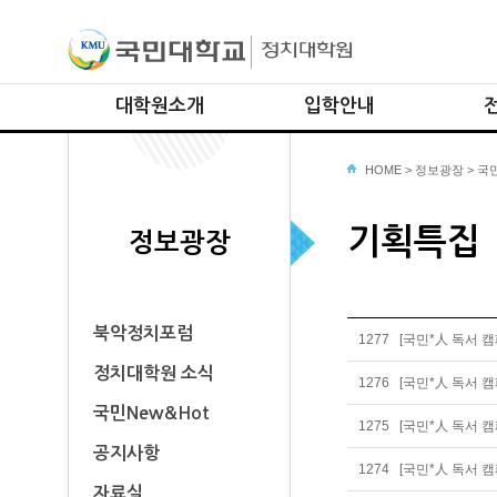
대학원소개
입학안내
원장인사말
입학절차
HOME
>
정보광장
선거
>
국민
대학원소개
모집요강 (내국인)
리더
기획특집
교수진소개
모집요강 (외국인)
의회
정보광장
교학팀안내
시민
찾아오시는길
국가
글로
북악정치포럼
1277
[국민*人 독서 캠
안보
정치대학원 소식
1276
[국민*人 독서 캠
국방
국민New&Hot
1275
[국민*人 독서 캠
공지사항
1274
[국민*人 독서 
자료실