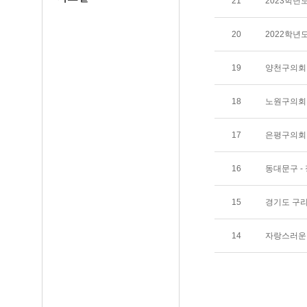
21
2023학년
20
2022학년
19
양천구의회 
18
노원구의회 
17
은평구의회 
16
동대문구 -
15
경기도 구리
14
자랑스러운