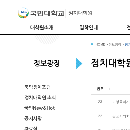
대학원소개
입학안내
원장인사말
입학절차
HOME
>
정보광장
선거
>
정
대학원소개
모집요강 (내국인)
리더
정치대학
교수진소개
모집요강 (외국인)
의회
정보광장
교학팀안내
시민
찾아오시는길
국가
글로
북악정치포럼
번호
안보
정치대학원 소식
23
고양특례시 
국방
국민New&Hot
22
김포시의회 
공지사항
자료실